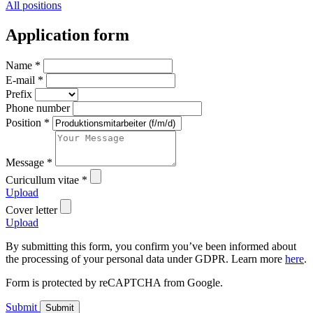
All positions
Application form
Name
*
E-mail
*
Prefix
Phone number
Position
*
Message
*
Curicullum vitae
*
Upload
Cover letter
Upload
By submitting this form, you confirm you’ve been informed about
the processing of your personal data under GDPR. Learn more
here
.
Form is protected by reCAPTCHA from Google.
Submit